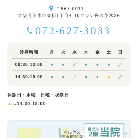
〒567-0031
大阪府茨木市春日1丁目4-10グラン長久茨木2F
072-627-3033
診療時間
月
火
水
木
金
土
日
09:30-13:00
●
●
／
●
●
●
／
14:30-19:00
●
●
／
●
●
▲
／
休診日：水曜・日曜・祝祭日
▲
…14:30-18:00