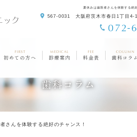
夏休みは歯医者さんを体験する絶
567-0031 大阪府茨木市春日1丁目4
072-
FIRST
MEDICAL
FEE
COLUMN
初めての方へ
診療案内
料金表
歯科コラ
歯科コラム
医者さんを体験する絶好のチャンス！