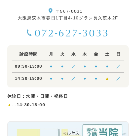
〒567-0031
大阪府茨木市春日1丁目4-10グラン長久茨木2F
072-627-3033
診療時間
月
火
水
木
金
土
日
09:30-13:00
●
●
／
●
●
●
／
14:30-19:00
●
●
／
●
●
▲
／
休診日：水曜・日曜・祝祭日
▲
…14:30-18:00