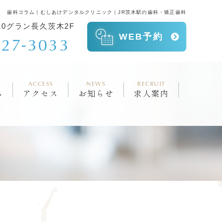
歯科コラム｜むしあけデンタルクリニック｜JR茨木駅の歯科・矯正歯科
-10グラン長久茨木2F
WEB予約
627-3033
ACCESS
NEWS
RECRUIT
ム
アクセス
お知らせ
求人案内