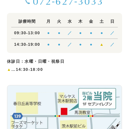
072-627-3033
診療時間
月
火
水
木
金
土
日
09:30-13:00
●
●
／
●
●
●
／
14:30-19:00
●
●
／
●
●
▲
／
休診日：水曜・日曜・祝祭日
▲
…14:30-18:00